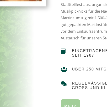
Stadtteilfest aus, organi
Musikpicknicks für die Na
Martinsumzug mit 1.500–
gut gepackten Martinstü
vor dem Einkaufszentrum 
Austausch für unseren Sta

EINGETRAGENE
SEIT 1987

ÜBER 250 MIT

REGELMÄSSIGE
ROSS UND KLE
MEHR