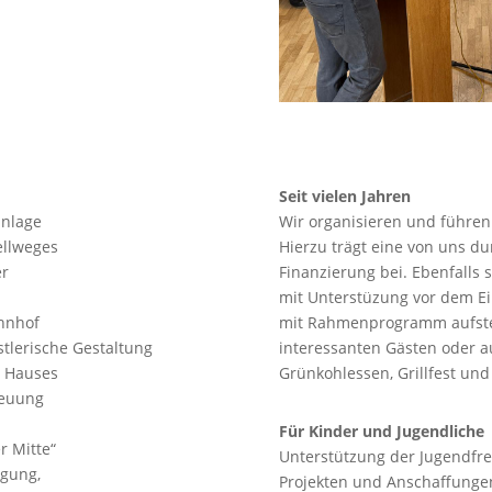
Seit vielen Jahren
anlage
Wir organisieren und führen
ellweges
Hierzu trägt eine von uns 
er
Finanzierung bei. Ebenfalls
mit Unterstüzung vor dem E
hnhof
mit Rahmenprogramm aufstell
stlerische Gestaltung
interessanten Gästen oder au
s Hauses
Grünkohlessen, Grillfest und
reuung
Für Kinder und Jugendliche
r Mitte“
Unterstützung der Jugendfrei
rgung,
Projekten und Anschaffunge