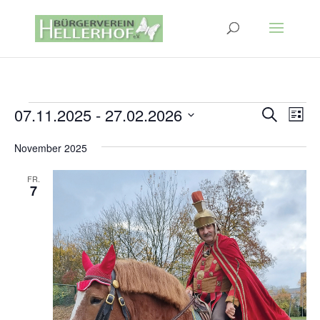
Veranstaltungen
Verans
Ver
07.11.2025
 - 
27.02.2026
Suche
Liste
Ans
Suche
Datum
Nav
und
November 2025
wählen.
Ansich
FR.
Naviga
7