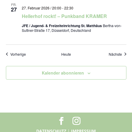
FR.
27. Februar 2026 / 20:00
-
22:30
27
Hellerhof rockt! – Punkband KRAMER
JFE / Jugend- & Freizeiteinrichtung St. Matthäus
Bertha-von-
Suttner-Straße 17, Düsseldorf, Deutschland
Veranstaltungen
Veran
Vorherige
Heute
Nächste
Kalender abonnieren
DATENSCHUTZ
|
IMPRESSUM