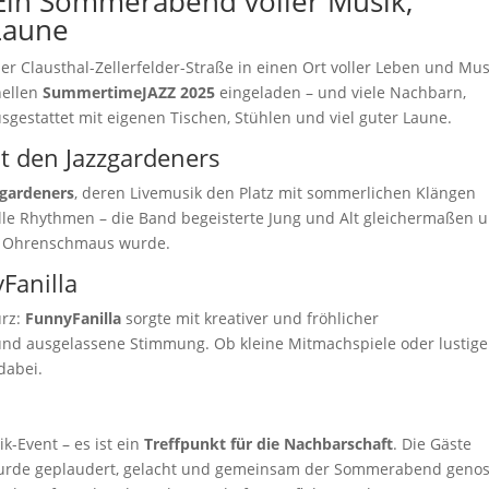
in Sommerabend voller Musik,
Laune
r Clausthal-Zellerfelder-Straße in einen Ort voller Leben und Mus
nellen
SummertimeJAZZ 2025
eingeladen – und viele Nachbarn,
sgestattet mit eigenen Tischen, Stühlen und viel guter Laune.
it den Jazzgardeners
zgardeners
, deren Livemusik den Platz mit sommerlichen Klängen
olle Rhythmen – die Band begeisterte Jung und Alt gleichermaßen 
en Ohrenschmaus wurde.
Fanilla
urz:
FunnyFanilla
sorgte mit kreativer und fröhlicher
und ausgelassene Stimmung. Ob kleine Mitmachspiele oder lustige
dabei.
-Event – es ist ein
Treffpunkt für die Nachbarschaft
. Die Gäste
 wurde geplaudert, gelacht und gemeinsam der Sommerabend geno